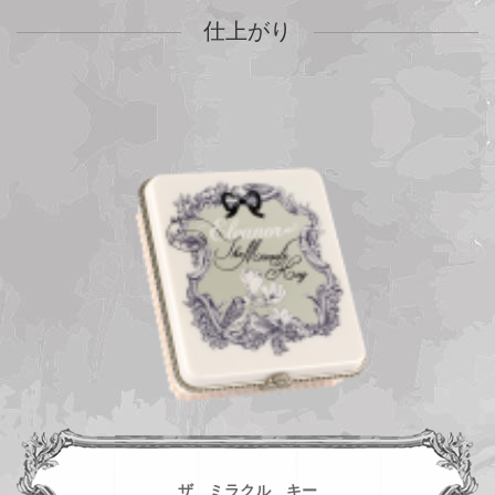
仕上がり
ーズ
ザ ミラクル キー
海