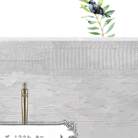
ザ ミラクル キー
ハーブ庭園
ザ 