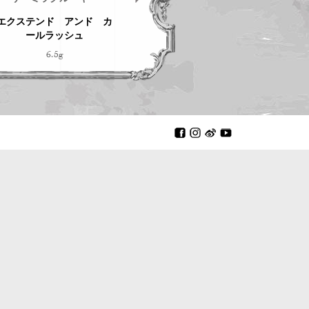
エクステンド アンド カ
リバイタライジングフェイ
ミニ 
ールラッシュ
スクリーム
6.5g
50g