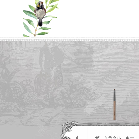
リーズ
ザ ミラクル キー
ザ ミラクル キー