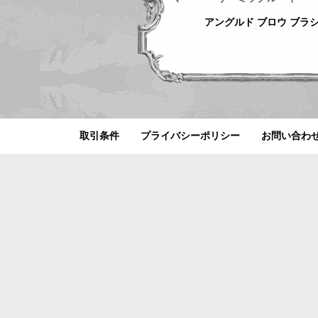
ション
リキッド アイ ディファ
アングルド ブロウ ブラ
イナー
0.45ml
取引条件
プライバシーポリシー
お問い合わ