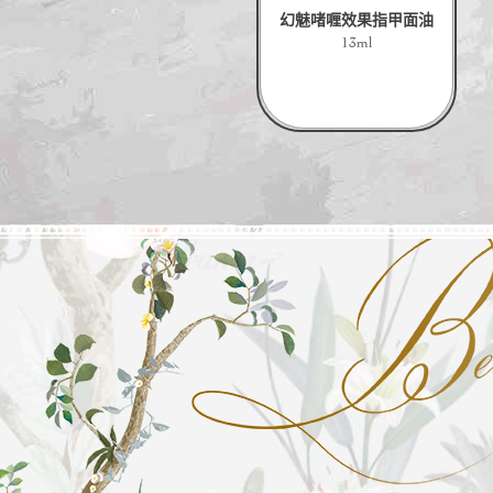
幻魅啫喱效果指甲面油
13ml