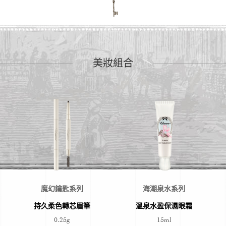
美妝組合
魔幻鑰匙系列
海潮泉水系列
持久柔色轉芯眉筆
溫泉水盈保濕眼霜
0.25g
15ml