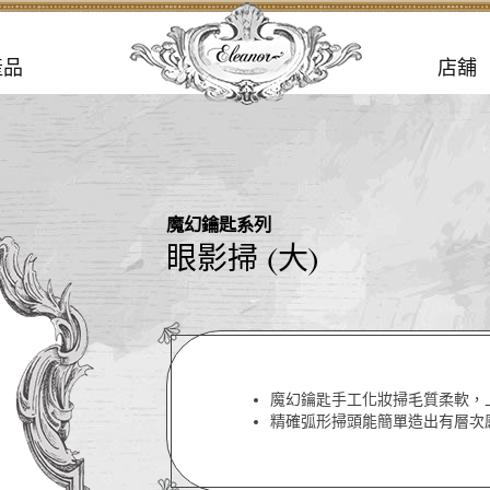
產品
店舖
魔幻鑰匙系列
眼影掃 (大)
魔幻鑰匙手工化妝掃毛質柔軟，
精確弧形掃頭能簡單造出有層次