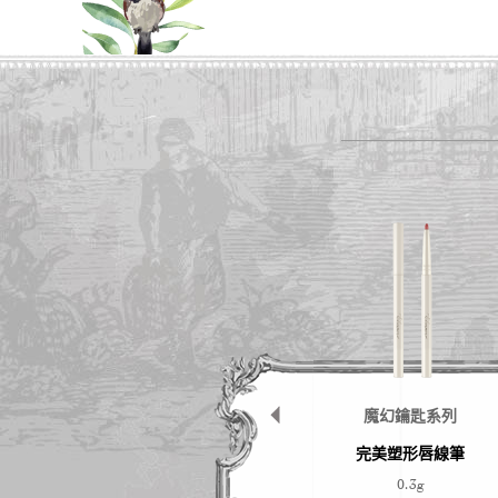
系列
魔幻鑰匙系列
魔幻鑰匙系列
潤面霜
極細防水凝膠眼線筆
完美塑形唇線筆
0.09g
0.3g