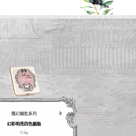
魔幻鑰匙系列
魔幻鑰匙系列
幻彩明亮四色胭脂
極黑明眸眼線筆
魔幻鑰
8.6g
0.45ml