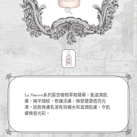
La Marine系列富含植物萃取精華，能滋潤肌
膚、撫平細紋、修護活膚，煥發健康透亮光
澤。這款爽膚乳液有效補水和滋潤肌膚，令肌
膚煥發光彩。